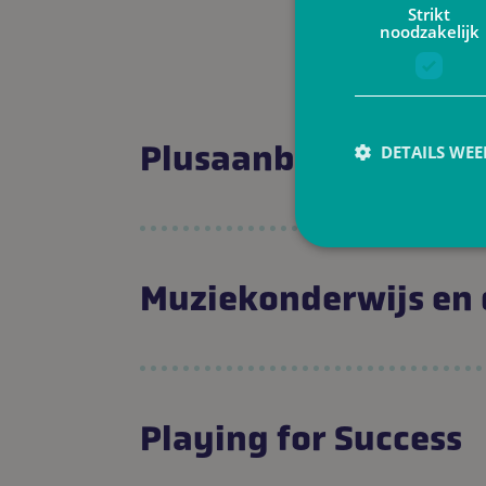
Strikt
noodzakelijk
Plusaanbod (Micado
DETAILS WE
S
Muziekonderwijs en
Strikt noodzakelijke
accountbeheer. De we
Naam
A
Playing for Success
_sweet