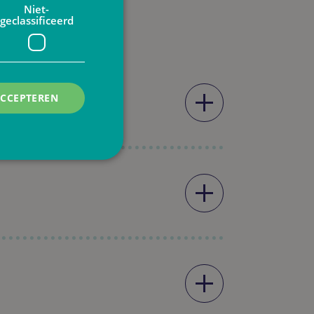
Niet-
geclassificeerd
ACCEPTEREN
rd
elding en
eze
ookie