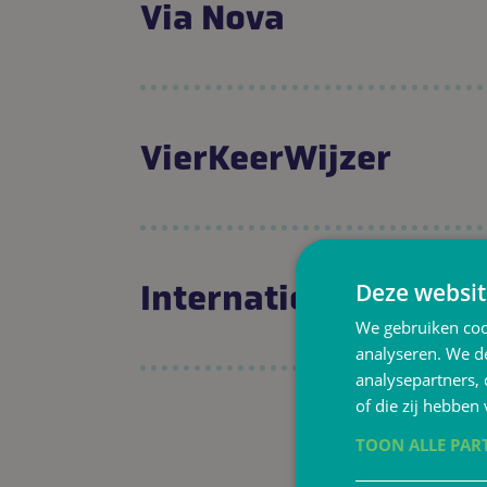
Via Nova
VierKeerWijzer
Deze websit
International Primar
We gebruiken coo
analyseren. We de
analysepartners,
of die zij hebbe
TOON ALLE PAR