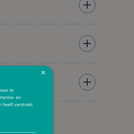
×
keer te
tentie- en
 heeft verstrekt