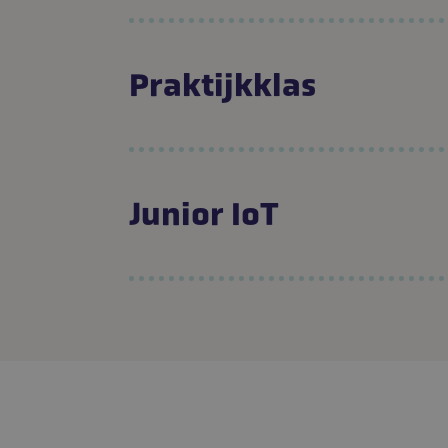
Praktijkklas
Junior IoT
_sweet
VISIT